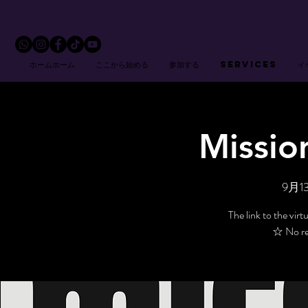
ホームホーム
ここから始める
参加する
Services
イ
Missio
9月1
The link to the virt
☆ No reg